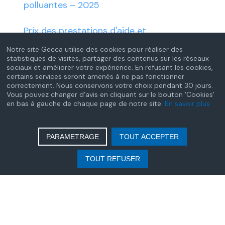
polluantes – 2025
Prix des prestations d'aide et
d'accompagnement à domicile de certains
Notre site Gecca utilise des cookies pour réaliser des
services autonomie à domicile - Année
statistiques de visites, partager des contenus sur les réseaux
sociaux et améliorer votre expérience. En refusant les cookies,
2025
certains services seront amenés à ne pas fonctionner
correctement. Nous conservons votre choix pendant 30 jours.
Vous pouvez changer d'avis en cliquant sur le bouton 'Cookies'
Redevance due par les opérateurs agréés
en bas à gauche de chaque page de notre site.
En savoir plus
de jeux ou de paris en ligne – Année 2025
Tableau des cotisations sociales dues par
PARAMETRAGE
TOUT ACCEPTER
les auxiliaires médicaux - Année 2024
TOUT REFUSER