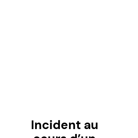
Incident au
T