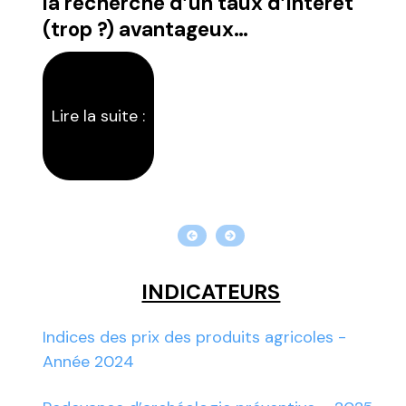
la recherche d’un taux d’intérêt
qu
(trop ?) avantageux…
co
Lire la suite :
Li
INDICATEURS
Indices des prix des produits agricoles -
Année 2024