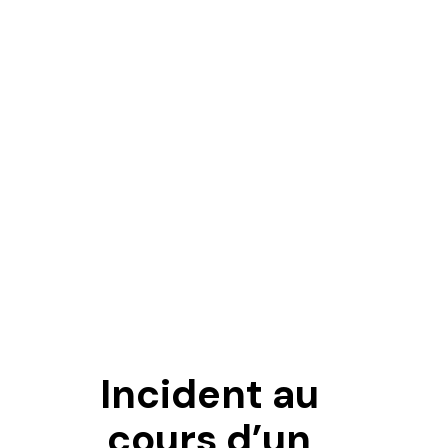
Incident au
T
cours d’un