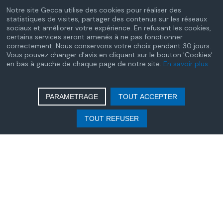
services autonomie à domicile - Année
Notre site Gecca utilise des cookies pour réaliser des
statistiques de visites, partager des contenus sur les réseaux
2025
sociaux et améliorer votre expérience. En refusant les cookies,
certains services seront amenés à ne pas fonctionner
correctement. Nous conservons votre choix pendant 30 jours.
Redevance due par les opérateurs agréés
Vous pouvez changer d'avis en cliquant sur le bouton 'Cookies'
de jeux ou de paris en ligne – Année 2025
en bas à gauche de chaque page de notre site.
En savoir plus
Tableau des cotisations sociales dues par
PARAMETRAGE
TOUT ACCEPTER
les auxiliaires médicaux - Année 2024
TOUT REFUSER